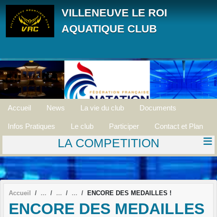
Panneau de gestion des cookies
VILLENEUVE LE ROI
AQUATIQUE CLUB
Accueil
News
La vie du club
Documents
Infos Pratiques
Le club
Participer
Contact et Plan
LA COMPETITION
Accueil
ENCORE DES MEDAILLES !
ENCORE DES MEDAILLES