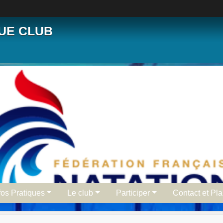
QUE CLUB
fos Pratiques
Le club
Participer
Contact et Pl