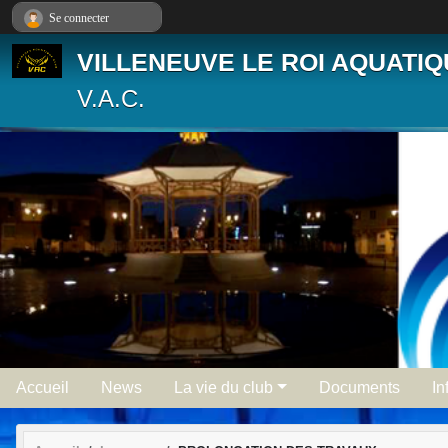
Panneau de gestion des cookies
Se connecter
VILLENEUVE LE ROI AQUATI
V.A.C.
Accueil
News
La vie du club
Documents
In