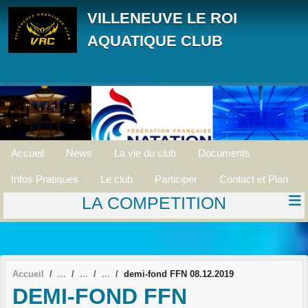
Panneau de gestion des cookies
VILLENEUVE LE ROI
AQUATIQUE CLUB
Accueil
News
La vie du club
Documents
Infos Pratiques
Le club
Participer
Contact et Plan
LA COMPETITION
Accueil
demi-fond FFN 08.12.2019
DEMI-FOND FFN