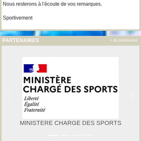
Nous resterons à l'écoute de vos remarques.
Sportivement
PARTENAIRES
+ de partenaires
Précedent
Suiv
RTS
UNISPORT