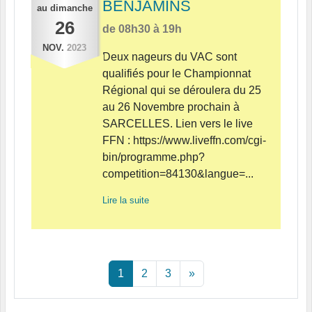
BENJAMINS
au
dimanche
26
de 08h30 à 19h
NOV.
2023
Deux nageurs du VAC sont
qualifiés pour le Championnat
Régional qui se déroulera du 25
au 26 Novembre prochain à
SARCELLES. Lien vers le live
FFN : https://www.liveffn.com/cgi-
bin/programme.php?
competition=84130&langue=...
Lire la suite
1
2
3
»