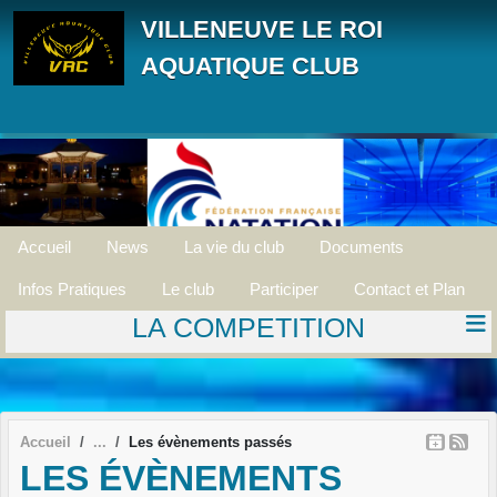
Panneau de gestion des cookies
VILLENEUVE LE ROI
AQUATIQUE CLUB
Accueil
News
La vie du club
Documents
Infos Pratiques
Le club
Participer
Contact et Plan
LA COMPETITION
Accueil
Les évènements passés
LES ÉVÈNEMENTS