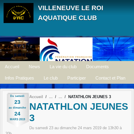
Panneau de gestion des cookies
VILLENEUVE LE ROI
AQUATIQUE CLUB
Accueil
News
La vie du club
Documents
Infos Pratiques
Le club
Participer
Contact et Plan
Du
samedi
Accueil
NATATHLON JEUNES 3
23
NATATHLON JEUNES
au
dimanche
24
3
MARS
2019
Du
samedi
23
au
dimanche
24
mars
2019
de 13h30 à
20h