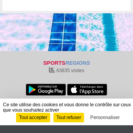
SPORTS
REGIONS
63835
visites
Charte cookies
Gestion des cookies
Ce site utilise des cookies et vous donne le contrôle sur ceux
que vous souhaitez activer
Informations légales
Signaler un contenu inapproprié
Tout accepter
Tout refuser
Personnaliser
Envie de participer ?
Connexion