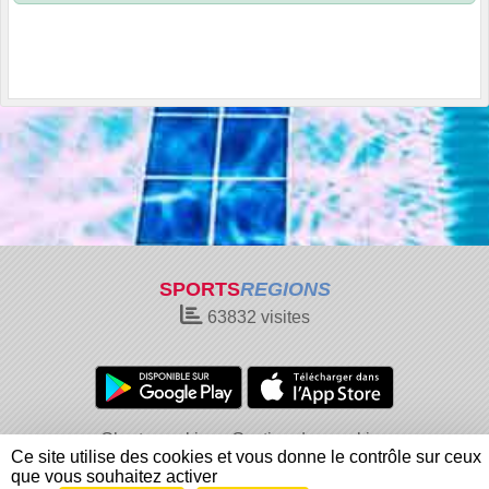
SPORTS
REGIONS
63832
visites
Charte cookies
Gestion des cookies
Ce site utilise des cookies et vous donne le contrôle sur ceux
Informations légales
Signaler un contenu inapproprié
que vous souhaitez activer