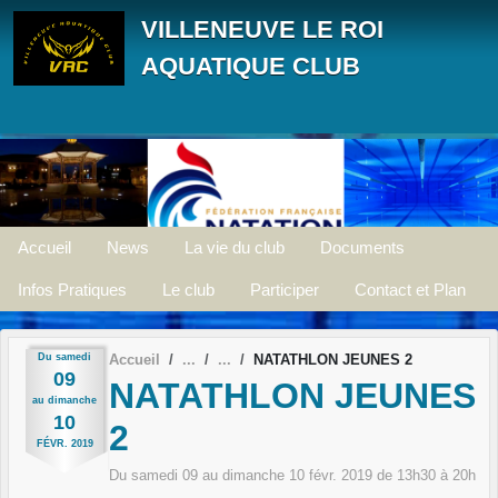
Panneau de gestion des cookies
VILLENEUVE LE ROI
AQUATIQUE CLUB
Accueil
News
La vie du club
Documents
Infos Pratiques
Le club
Participer
Contact et Plan
Du
samedi
Accueil
NATATHLON JEUNES 2
09
NATATHLON JEUNES
au
dimanche
10
2
FÉVR.
2019
Du
samedi
09
au
dimanche
10
févr.
2019
de 13h30 à 20h