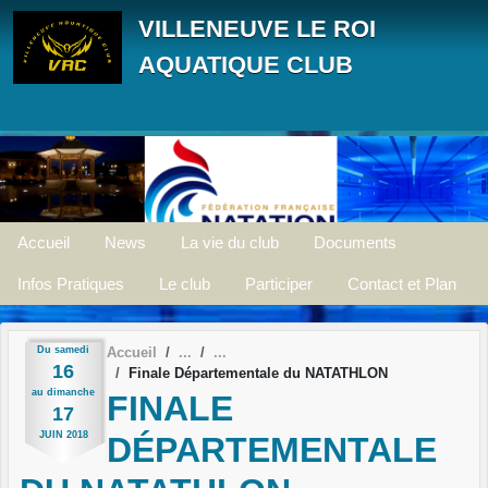
Panneau de gestion des cookies
VILLENEUVE LE ROI
AQUATIQUE CLUB
Accueil
News
La vie du club
Documents
Infos Pratiques
Le club
Participer
Contact et Plan
Du
samedi
Accueil
16
Finale Départementale du NATATHLON
au
dimanche
FINALE
17
JUIN
2018
DÉPARTEMENTALE