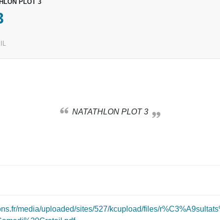
HLON PLOT 3
3
IL
NATATHLON PLOT 3
ions.fr/media/uploaded/sites/527/kcupload/files/r%C3%A9sulta