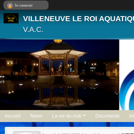
Panneau de gestion des cookies
Se connecter
VILLENEUVE LE ROI AQUATI
V.A.C.
Accueil
News
La vie du club
Documents
In