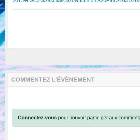
2015/R%C3%A9sultats%20Natathlon%20Plot%203%20Sa
COMMENTEZ L’ÉVÈNEMENT
Connectez-vous
pour pouvoir participer aux commenta