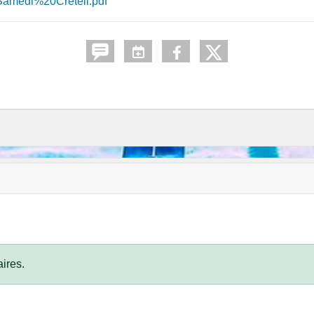
medi%20Creteil.pdf
ires.