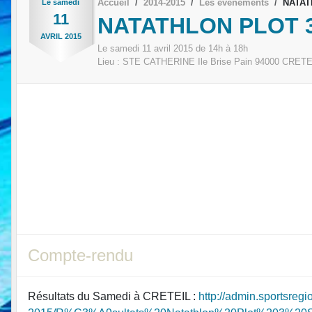
Accueil
2014-2015
Les évènements
NATAT
Le
samedi
11
NATATHLON PLOT 
AVRIL
2015
Le
samedi
11
avril
2015
de 14h à 18h
Lieu :
STE CATHERINE Ile Brise Pain
94000
CRETE
Compte-rendu
Résultats du Samedi à CRETEIL :
http://admin.sportsreg