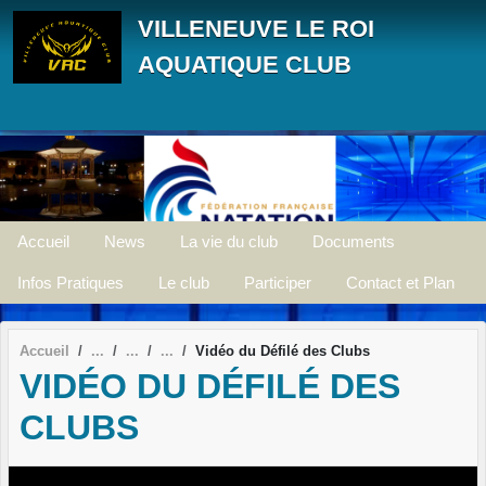
Panneau de gestion des cookies
VILLENEUVE LE ROI
AQUATIQUE CLUB
Accueil
News
La vie du club
Documents
Infos Pratiques
Le club
Participer
Contact et Plan
Accueil
Vidéo du Défilé des Clubs
VIDÉO DU DÉFILÉ DES
CLUBS